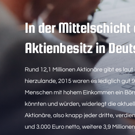
In der Mittelschich
Aktienbesitz in Deu
Rund 12,1 Millionen Aktionäre gibt es lau
hierzulande, 2015 waren es lediglich gut 9
Menschen mit hohem Einkommen ein Bör
könnten und würden, widerlegt die aktuelle
Aktionäre, also knapp jeder dritte, verdi
und 3.000 Euro netto, weitere 3,9 Millionen