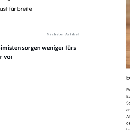
st für breite
Nächster Artikel
imisten sorgen weniger fürs
r vor
E
R
Eu
S
a
At
de