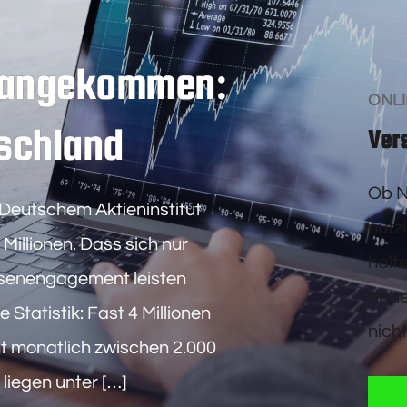
t angekommen:
ONL
tschland
Ver
Ob N
t Deutschem Aktieninstitut
nütz
 Millionen. Dass sich nur
halt
senengagement leisten
dahe
 Statistik: Fast 4 Millionen
nicht
ent monatlich zwischen 2.000
 liegen unter […]