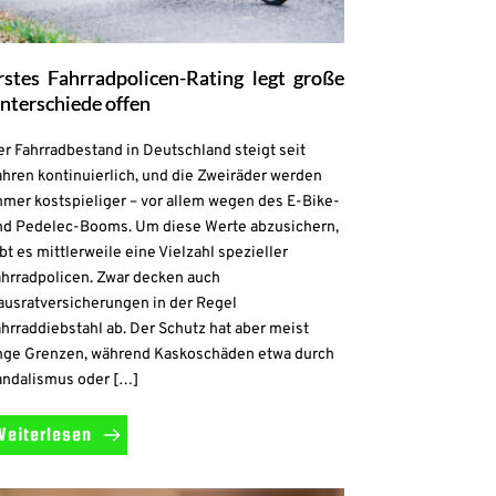
rstes Fahrradpolicen-Rating legt große
nterschiede offen
r Fahrradbestand in Deutschland steigt seit
hren kontinuierlich, und die Zweiräder werden
mmer kostspieliger – vor allem wegen des E-Bike-
nd Pedelec-Booms. Um diese Werte abzusichern,
bt es mittlerweile eine Vielzahl spezieller
ahrradpolicen. Zwar decken auch
ausratversicherungen in der Regel
hrraddiebstahl ab. Der Schutz hat aber meist
nge Grenzen, während Kaskoschäden etwa durch
andalismus oder […]
Weiterlesen