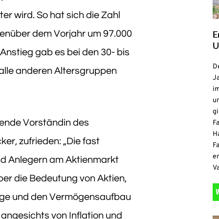
r wird. So hat sich die Zahl
E
egenüber dem Vorjahr um 97.000
U
 Anstieg gab es bei den 30- bis
De
 alle anderen Altersgruppen
Ja
i
u
gi
rende Vorständin des
F
H
er, zufrieden: „Die fast
Fa
e
nd Anlegern am Aktienmarkt
V
ber die Bedeutung von Aktien,
sorge und den Vermögensaufbau
angesichts von Inflation und