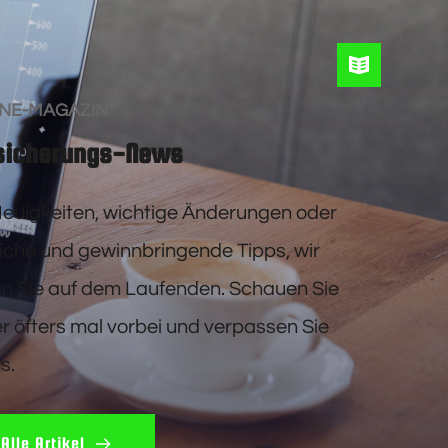
INE-MAGAZIN
sicherungs-News
euigkeiten, wichtige Änderungen oder 
liche und gewinnbringende Tipps, wir 
en Sie auf dem Laufenden. Schauen Sie 
r öfters mal vorbei und verpassen Sie 
s.
Alle Artikel