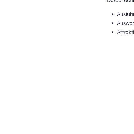
Darauf acht
Ausfüh
Auswah
Attrakt