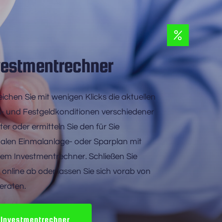
vestmentrechner
eichen Sie mit wenigen Klicks die aktuellen 
- und Festgeldkonditionen verschiedener 
er oder ermitteln Sie den für Sie 
alen Einmalanlage- oder Sparplan mit 
em Investmentrechner. Schließen Sie 
t online ab oder lassen Sie sich vorab von 
eraten.
Investmentrechner