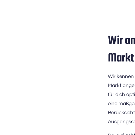
Wir an
Markt 
Wir kennen 
Markt angeb
für dich opt
eine maßges
Berücksichti
Ausgangssit