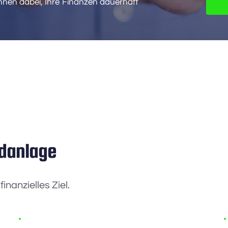
nen dabei, Ihre Finanzen dauerhaft 
ldanlage
inanzielles Ziel.