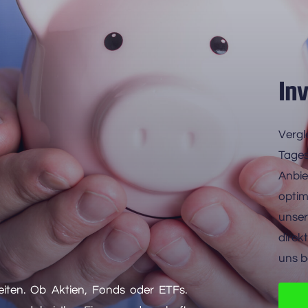
In
Vergl
Tages
Anbiet
optim
unser
direk
uns b
eiten. Ob Aktien, Fonds oder ETFs. 