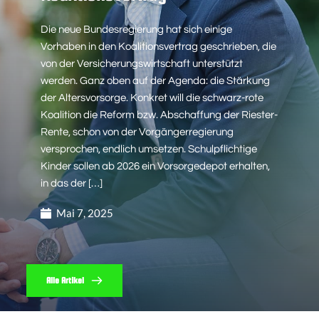
Die neue Bundesregierung hat sich einige
Vorhaben in den Koalitionsvertrag geschrieben, die
von der Versicherungswirtschaft unterstützt
werden. Ganz oben auf der Agenda: die Stärkung
der Altersvorsorge. Konkret will die schwarz-rote
Koalition die Reform bzw. Abschaffung der Riester-
Rente, schon von der Vorgängerregierung
versprochen, endlich umsetzen. Schulpflichtige
Kinder sollen ab 2026 ein Vorsorgedepot erhalten,
in das der […]
Mai 7, 2025
Alle Artikel